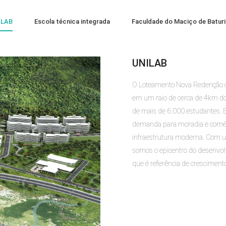
ILAB
Escola técnica integrada
Faculdade do Maciço de Baturi
UNILAB
O Loteamento Nova Redenção ofe
em um raio de cerca de 4km d
de mais de 6.000 estudantes. E
demanda para moradia e comér
infraestrutura moderna. Com u
somos o epicentro do desenvolv
que é referência de cresciment