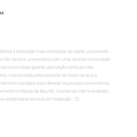
té
rece a localização mais estratégica da cidade, posicionado
os três campos universitários com uma vibrante comunidade
sta proximidade garante valorização contínua e alta
cio, impulsionada pela expansão de novos campus e
rbanismo planejado para oferecer segurança e conveniência,
imento no Maciço de Baturité. Garanta seu lote no endereço
o e rentabilidade absoluta em Redenção - CE.